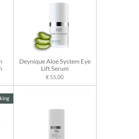
m
Deynique Aloe System Eye
n
Lift Serum
€ 55,00
king