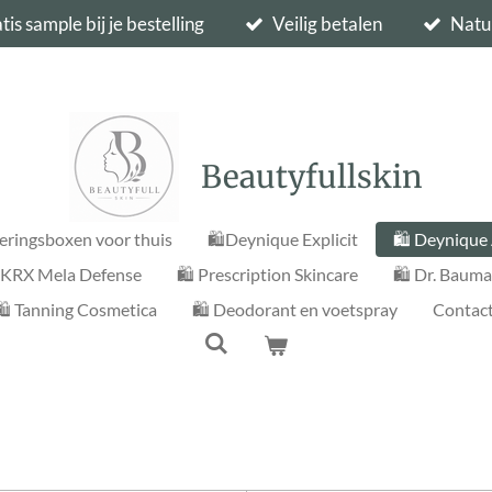
tis sample bij je bestelling
Veilig betalen
Natu
Beautyfullskin
eringsboxen voor thuis
🛍️Deynique Explicit
🛍️ Deynique
️ KRX Mela Defense
🛍️ Prescription Skincare
🛍️ Dr. Baum
🛍️ Tanning Cosmetica
🛍️ Deodorant en voetspray
Contac