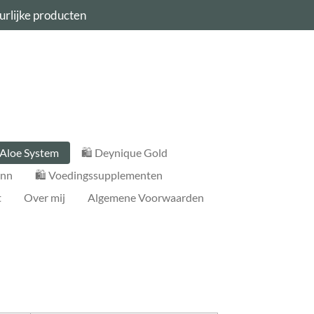
urlijke producten
 Aloe System
🛍️ Deynique Gold
ann
🛍️ Voedingssupplementen
t
Over mij
Algemene Voorwaarden