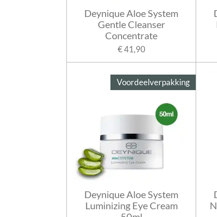
Deynique Aloe System
Gentle Cleanser
Concentrate
€ 41,90
Voordeelverpakking
Deynique Aloe System
Luminizing Eye Cream
N
50ml