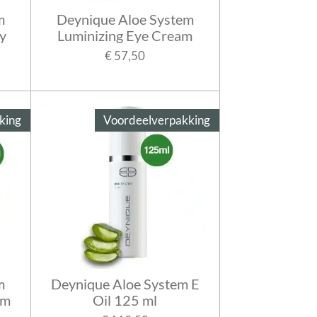
m
Deynique Aloe System
y
Luminizing Eye Cream
€ 57,50
king
Voordeelverpakking
m
Deynique Aloe System E
am
Oil 125 ml