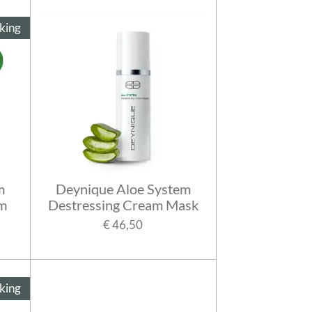
king
m
Deynique Aloe System
am
Destressing Cream Mask
€ 46,50
king