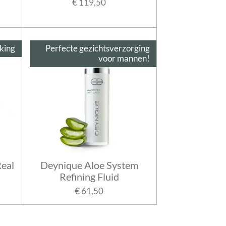
€ 119,50
king
Perfecte gezichtsverzorging
voor mannen!
eal
Deynique Aloe System
Refining Fluid
€ 61,50