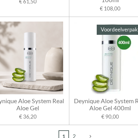
€ 61,50
€ 108,00
Voordeelverpak
ynique Aloe System Real
Deynique Aloe System R
Aloe Gel
Aloe Gel 400ml
€ 36,20
€ 90,00
1
2