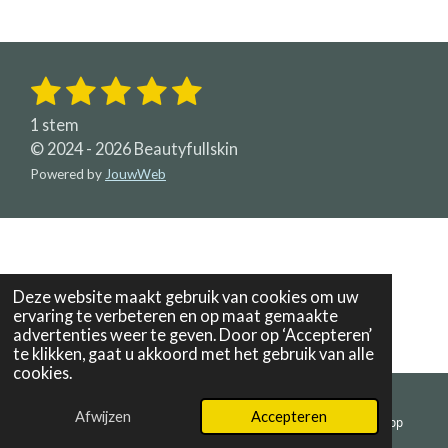
1
2
3
4
5
S
R
t
a
s
s
s
s
s
e
1 stem
t
m
t
t
t
t
t
© 2024 - 2026 Beautyfullskin
i
m
e
Powered by
e
e
JouwWeb
e
e
e
n
n
g
r
r
r
r
r
:
r
r
r
r
5
e
e
e
e
s
Deze website maakt gebruik van cookies om uw
t
n
n
n
n
ervaring te verbeteren en op maat gemaakte
e
advertenties weer te geven. Door op ‘Accepteren’
r
te klikken, gaat u akkoord met het gebruik van alle
cookies.
r
e
Afwijzen
Accepteren
n
E-mailadres
Telefoonnummer
WhatsApp