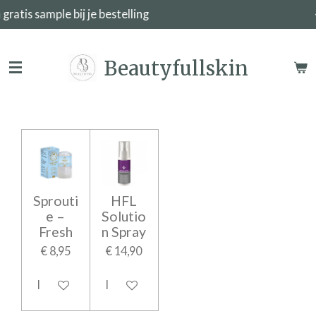
j je bestelling
Veilig betale
Ga
direct
naar
Beautyfullskin
de
hoofdinhoud
Sprouti
HFL
e –
Solutio
Fresh
n Spray
€ 8,95
€ 14,90
In winkelwagen
In winkelwagen